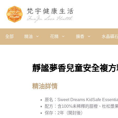
全部
精油
花精
擴香
水晶礦
靜謐夢香兒童安全複方
精油詳情
原名：Sweet Dreams KidSafe Essential
配方：含100%未稀釋的甜橙、杜松漿
保存：2年（開封後）