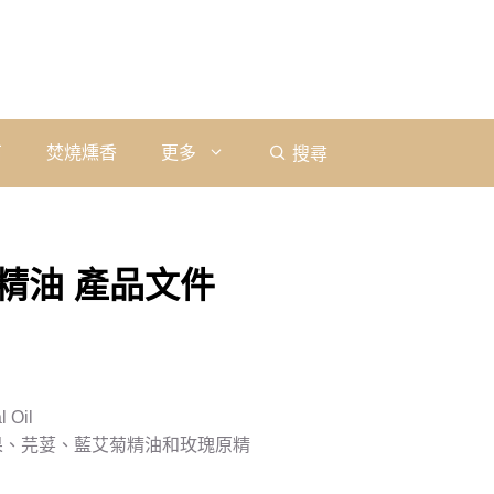
石
焚燒燻香
更多
搜尋
精油 產品文件
 Oil
果、芫荽、藍艾菊精油和玫瑰原精