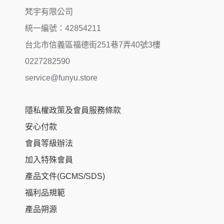
梵宇有限公司
統一編號：42854211
台北市信義區福德街251巷7弄40號3樓
0227282590
service@funyu.store
隱私權政策及會員服務條款
安心付款
會員等級辦法
加入特殊會員
產品文件(GCMS/SDS)
福利品規範
產品朔源