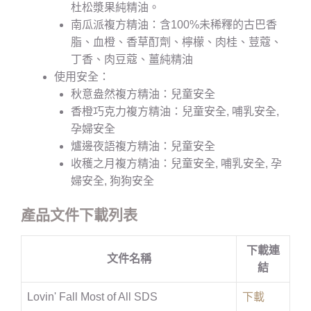
杜松漿果純精油。
南瓜派複方精油：含100%未稀釋的古巴香
脂、血橙、香草酊劑、檸檬、肉桂、荳蔻、
丁香、肉豆蔻、薑純精油
使用安全：
秋意盎然複方精油：兒童安全
香橙巧克力複方精油：兒童安全, 哺乳安全,
孕婦安全
爐邊夜語複方精油：兒童安全
收穫之月複方精油：兒童安全, 哺乳安全, 孕
婦安全, 狗狗安全
產品文件下載列表
下載連
文件名稱
結
Lovin' Fall Most of All SDS
下載