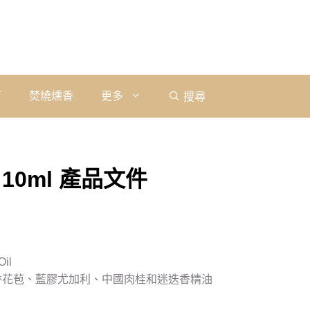
石
焚燒燻香
更多
搜尋
0ml 產品文件
Oil
香花苞、藍膠尤加利、中國肉桂和迷迭香精油