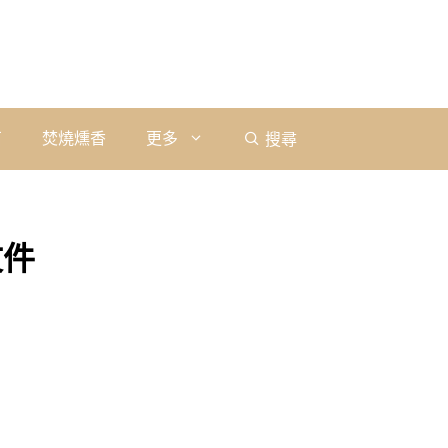
石
焚燒燻香
更多
搜尋
文件
l