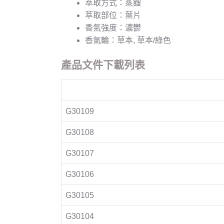
萃取方式：蒸餾
萃取部位：葉片
香氣強度：濃鬱
香氣輪：草本, 草本/綠色
產品文件下載列表
G30109
G30108
G30107
G30106
G30105
G30104