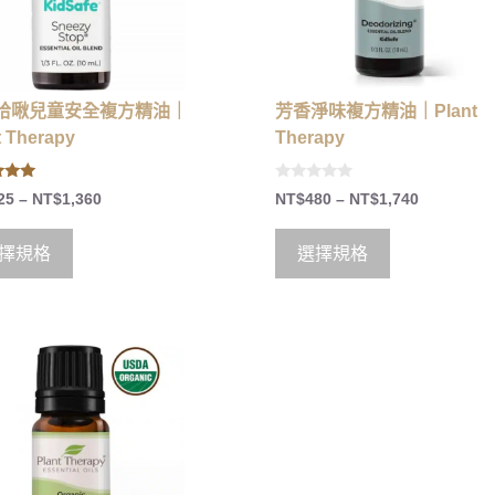
哈啾兒童安全複方精油｜
芳香淨味複方精油｜Plant
t Therapy
Therapy
0
25
–
NT$
1,360
NT$
480
–
NT$
1,740
 5
o
u
t
o
擇規格
選擇規格
f
5