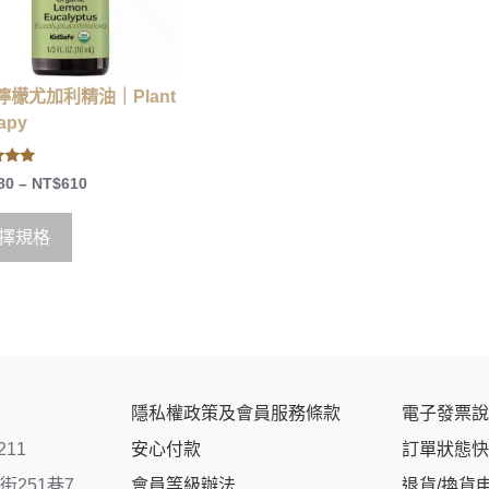
檸檬尤加利精油｜Plant
apy
80
–
NT$
610
 5
擇規格
隱私權政策及會員服務條款
電子發票說
211
安心付款
訂單狀態快
251巷7
會員等級辦法
退貨/換貨