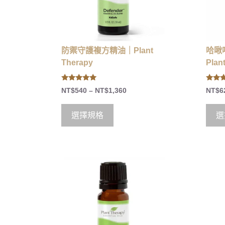
防禦守護複方精油｜Plant
哈啾
Therapy
Plan
5.00
5.00
NT$
540
–
NT$
1,360
NT$
6
out of 5
out of
選擇規格
選