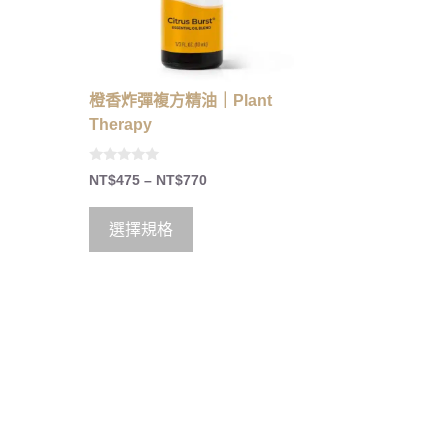
橙香炸彈複方精油｜Plant
Therapy
0
NT$
475
–
NT$
770
o
u
t
o
選擇規格
f
5