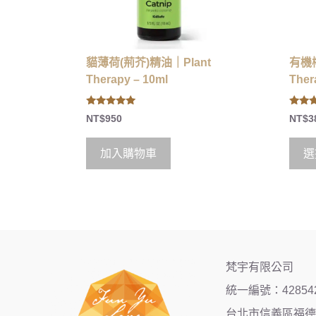
貓薄荷(荊芥)精油｜Plant
有機
Therapy – 10ml
Ther
5.00
5.00
NT$
950
NT$
3
out of 5
out of
加入購物車
選
梵宇有限公司
統一編號：42854
台北市信義區福德街