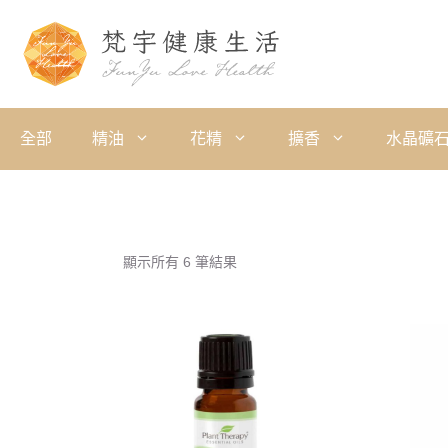
全部
精油
花精
擴香
水晶礦
顯示所有 6 筆結果