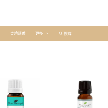
石
焚燒燻香
更多
搜尋