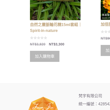
加倍
自然之靈脈輪花精15ml套組｜
Spirit-in-nature
0
NT$
9
o
0
u
NT$
3,920
NT$
3,300
o
t
u
o
加
t
f
o
5
加入購物車
f
5
梵宇有限公司
統一編號：42854