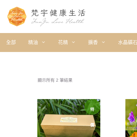
全部
精油
花精
擴香
水晶礦
顯示所有 2 筆結果
特
價