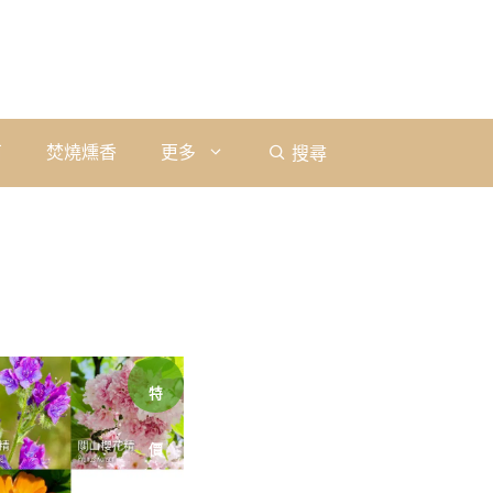
石
焚燒燻香
更多
搜尋
特
價