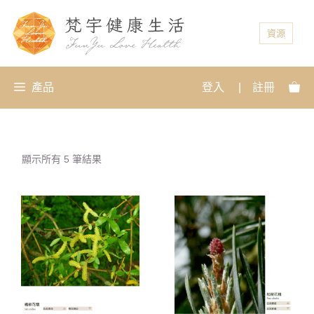
資源
產品
登入
|
註冊
顯示所有 5 筆結果