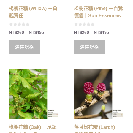
楊柳花精 (Willow) －負
松樹花精 (Pine) －自我
起責任
價值｜Sun Essences
0
0
NT$
260
–
NT$
495
NT$
260
–
NT$
495
o
o
u
u
t
t
o
o
選擇規格
選擇規格
f
f
5
5
橡樹花精 (Oak) －承認
落葉松花精 (Larch) －