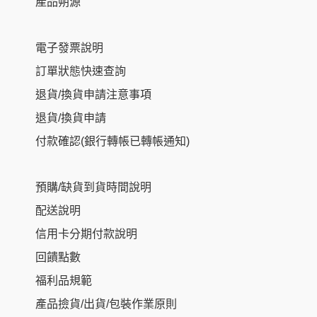
產品朔源
電子發票說明
訂單狀態快速查詢
退貨/換貨申請注意事項
退貨/換貨申請
付款確認(銀行轉帳已轉帳通知)
預購/缺貨到貨時間說明
配送說明
信用卡分期付款說明
回饋點數
福利品規範
產品撿貨/出貨/包裝作業原則
Item added to cart.
Checkout