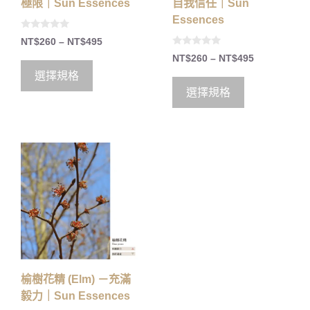
極限｜Sun Essences
自我信任｜Sun
Essences
0
NT$
260
–
NT$
495
o
0
u
NT$
260
–
NT$
495
o
t
u
o
選擇規格
t
f
o
5
選擇規格
f
5
榆樹花精 (Elm) －充滿
毅力｜Sun Essences