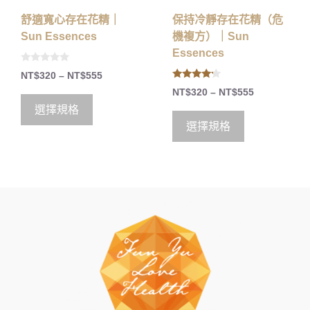
舒適寬心存在花精｜
保持冷靜存在花精（危
Sun Essences
機複方）｜Sun
Essences
0
NT$
320
–
NT$
555
o
4.00
u
NT$
320
–
NT$
555
out of 5
t
o
選擇規格
f
5
選擇規格