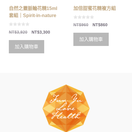
加倍甜蜜花精複方組
自然之靈脈輪花精15ml
套組｜Spirit-in-nature
0
NT$
960
NT$
860
o
0
u
NT$
3,920
NT$
3,300
o
t
u
o
加入購物車
t
f
o
5
加入購物車
f
5