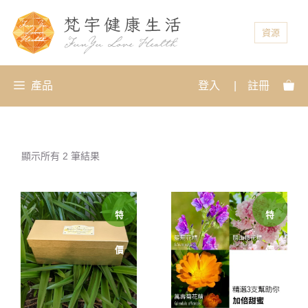
資源
產品
登入
|
註冊
顯示所有 2 筆結果
特
特
價
價