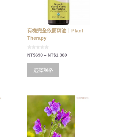
有機完全依蘭精油｜Plant
Therapy
0
NT$
690
–
NT$
1,380
o
u
t
o
選擇規格
f
5