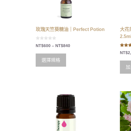
玫瑰天竺葵精油｜Perfect Potion
大花茉
2.5m
0
NT$
600
–
NT$
840
o
5.00
u
NT$
2
out of
t
o
選擇規格
f
5
加