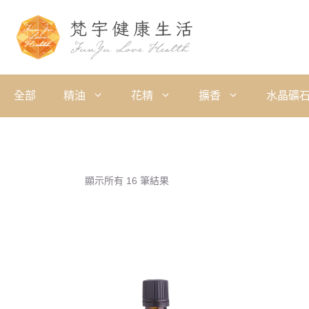
全部
精油
花精
擴香
水晶礦
顯示所有 16 筆結果