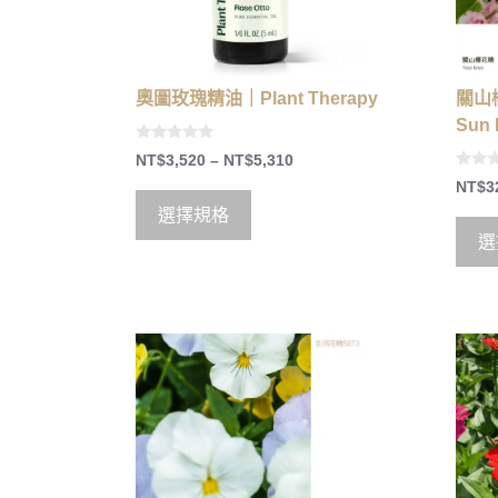
奧圖玫瑰精油｜Plant Therapy
關山
Sun 
0
NT$
3,520
–
NT$
5,310
o
0
u
NT$
3
o
t
u
o
選擇規格
t
f
o
5
選
f
5