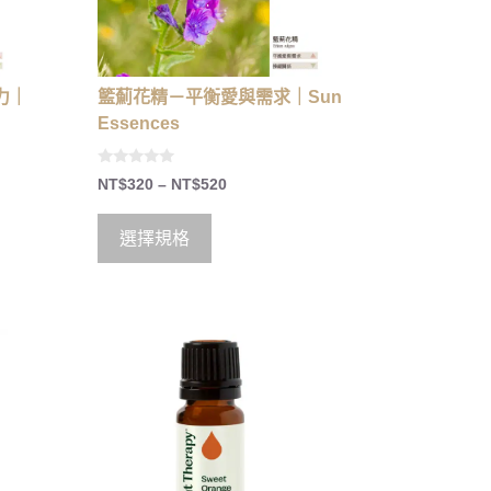
力｜
籃薊花精－平衡愛與需求｜Sun
Essences
0
NT$
320
–
NT$
520
o
u
t
o
選擇規格
f
5