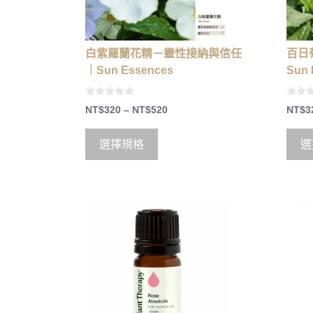
白紫羅蘭花精－靈性接納與信任
百日
｜Sun Essences
Sun 
0
0
NT$
320
–
NT$
520
NT$
3
o
o
u
u
t
t
o
o
選擇規格
選
f
f
5
5