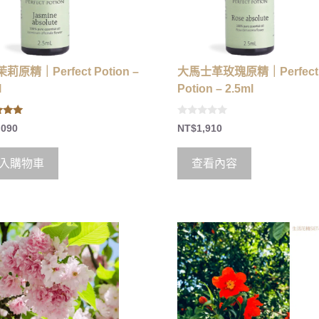
莉原精｜Perfect Potion –
大馬士革玫瑰原精｜Perfect
l
Potion – 2.5ml
0
,090
NT$
1,910
 5
o
u
t
o
入購物車
查看內容
f
5