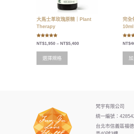
大馬士革玫瑰原精｜Plant
完全依
Therapy
10ml
5.00
5.00
NT$
1,950
–
NT$
5,400
NT$
4
out of 5
out of
選擇規格
加
梵宇有限公司
統一編號：42854
台北市信義區福德街
弄40號3樓