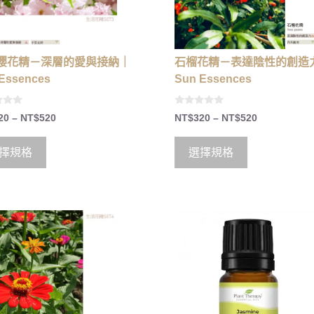
櫻花精－深層的愛與接納｜
石榴花精－表達陰性的創造
Essences
Sun Essences
0
20
–
NT$
520
NT$
320
–
NT$
520
o
u
t
o
擇規格
選擇規格
f
5