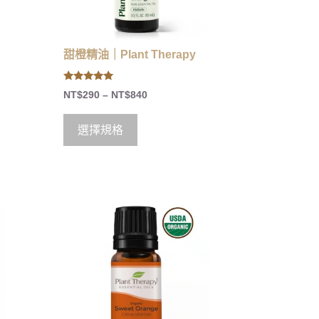
｜
甜橙精油｜Plant Therapy
5.00
NT$
290
–
NT$
840
out of 5
選擇規格