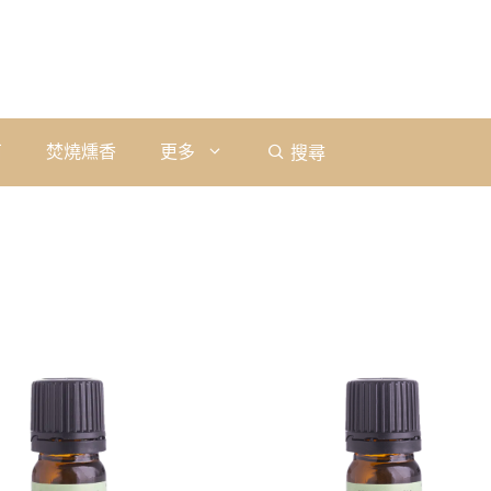
石
焚燒燻香
更多
搜尋