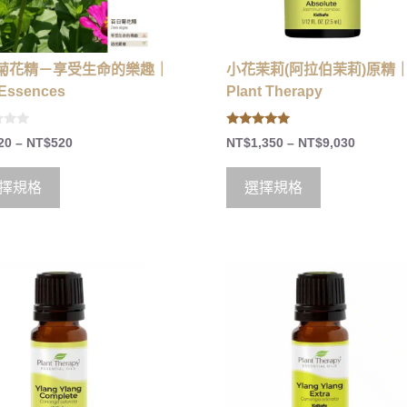
菊花精－享受生命的樂趣｜
小花茉莉(阿拉伯茉莉)原精
Essences
Plant Therapy
5.00
20
–
NT$
520
NT$
1,350
–
NT$
9,030
out of 5
擇規格
選擇規格