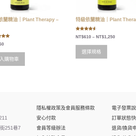
蘭精油｜Plant Therapy –
特級依蘭精油｜Plant Thera
4.33
NT$
610
–
NT$
1,250
out of 5
60
 5
選擇規格
入購物車
隱私權政策及會員服務條款
電子發票說
211
安心付款
訂單狀態快
251巷7
會員等級辦法
退貨/換貨