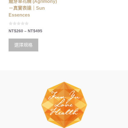
龍芽草花精 (Agrimony)
－真實表達｜Sun
Essences
0
NT$
260
–
NT$
495
o
u
t
o
選擇規格
f
5