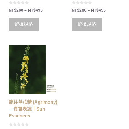
0
0
NT$
260
–
NT$
495
NT$
260
–
NT$
495
o
o
u
u
t
t
o
o
選擇規格
選擇規格
f
f
5
5
龍芽草花精 (Agrimony)
－真實表達｜Sun
Essences