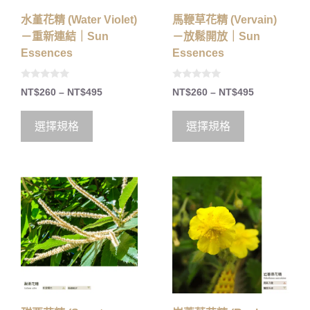
水堇花精 (Water Violet)
馬鞭草花精 (Vervain)
－重新連結｜Sun
－放鬆開放｜Sun
Essences
Essences
0
0
NT$
260
–
NT$
495
NT$
260
–
NT$
495
o
o
u
u
t
t
o
o
選擇規格
選擇規格
f
f
5
5