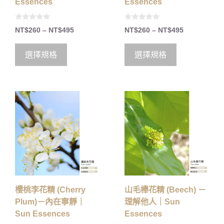
Essences
Essences
0
0
NT$
260
–
NT$
495
NT$
260
–
NT$
495
o
o
u
u
t
t
o
o
選擇規格
選擇規格
f
f
5
5
櫻桃李花精 (Cherry
山毛櫸花精 (Beech) －
Plum)－內在寧靜｜
理解他人｜Sun
Sun Essences
Essences