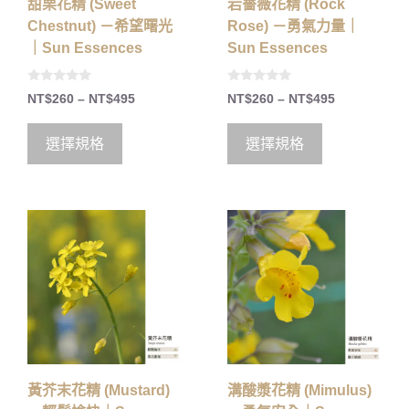
甜栗花精 (Sweet
岩薔薇花精 (Rock
Chestnut) －希望曙光
Rose) －勇氣力量｜
｜Sun Essences
Sun Essences
0
0
NT$
260
–
NT$
495
NT$
260
–
NT$
495
o
o
u
u
t
t
o
o
選擇規格
選擇規格
f
f
5
5
黃芥末花精 (Mustard)
溝酸漿花精 (Mimulus)