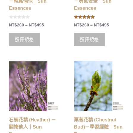
－輕鬆愉快｜Sun
－勇氣安全｜Sun
Essences
Essences
0
5.00
NT$
260
–
NT$
495
NT$
260
–
NT$
495
o
out of 5
u
t
o
選擇規格
選擇規格
f
5
石楠花精 (Heather) －
栗苞花精 (Chestnut
關懷他人｜Sun
Bud)－學習經驗｜Sun