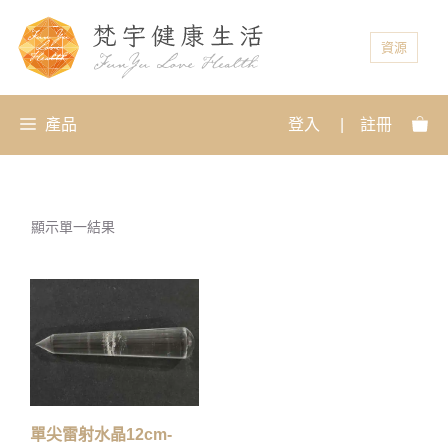
資源
產品
登入
|
註冊
顯示單一結果
單尖雷射水晶12cm-