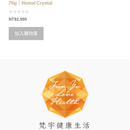
76g｜Hemal Crystal
0
NT$
2,990
o
u
t
o
加入購物車
f
5