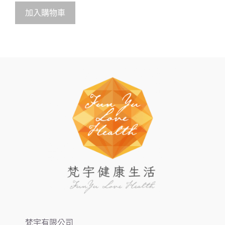
t
o
加入購物車
f
5
梵宇有限公司