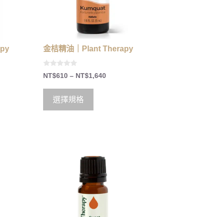
py
金桔精油｜Plant Therapy
0
NT$
610
–
NT$
1,640
o
u
t
o
選擇規格
f
5