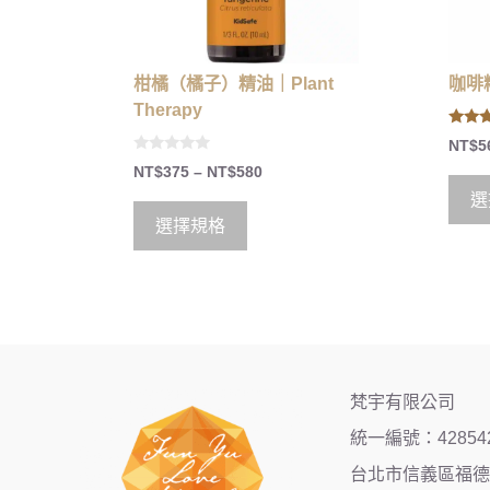
柑橘（橘子）精油｜Plant
咖啡精
Therapy
5.00
NT$
5
out of
0
NT$
375
–
NT$
580
o
u
選
t
o
選擇規格
f
5
梵宇有限公司
統一編號：42854
台北市信義區福德街