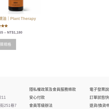
油｜Plant Therapy
65
–
NT$
1,180
 5
擇規格
隱私權政策及會員服務條款
電子發票說
211
安心付款
訂單狀態快
251巷7
會員等級辦法
退貨/換貨