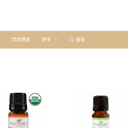
石
焚燒燻香
更多
搜尋