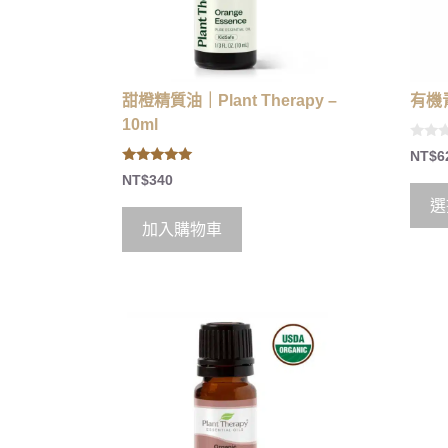
甜橙精質油｜Plant Therapy –
有機青
10ml
0
NT$
6
o
5.00
u
NT$
340
out of 5
t
o
選
f
5
加入購物車