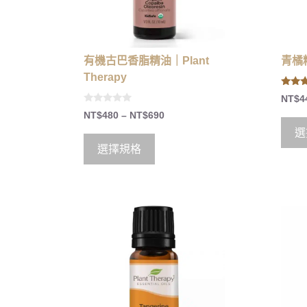
有機古巴香脂精油｜Plant
青橘精
Therapy
5.00
NT$
4
out of
0
NT$
480
–
NT$
690
o
u
選
t
o
選擇規格
f
5