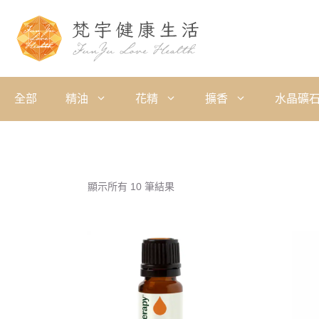
全部
精油
花精
擴香
水晶礦
顯示所有 10 筆結果