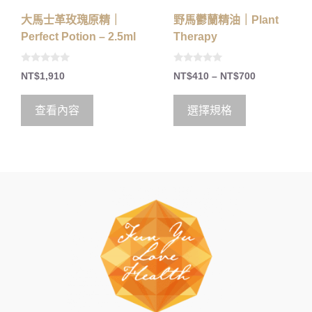
大馬士革玫瑰原精｜
野馬鬱蘭精油｜Plant
Perfect Potion – 2.5ml
Therapy
0
0
NT$
1,910
NT$
410
–
NT$
700
o
o
u
u
t
t
o
o
查看內容
選擇規格
f
f
5
5