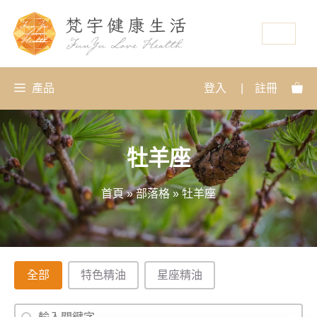
資源
產品
登入
|
註冊
牡羊座
首頁
»
部落格
»
牡羊座
分類
全部
特色精油
星座精油
搜尋
Search content