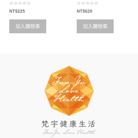
0
0
NT$
225
NT$
620
o
o
u
u
t
t
o
o
加入購物車
加入購物車
f
f
5
5