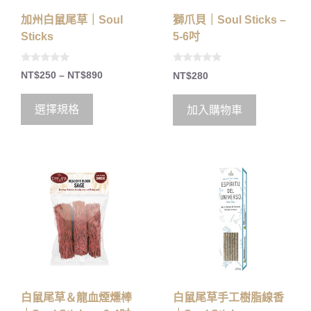
加州白鼠尾草｜Soul
獅爪貝｜Soul Sticks –
Sticks
5-6吋
0
0
NT$
250
–
NT$
890
NT$
280
o
o
u
u
t
t
o
o
選擇規格
加入購物車
f
f
5
5
白鼠尾草＆龍血煙燻棒
白鼠尾草手工樹脂線香