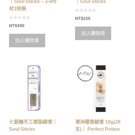
｜Soul Sticks – 3-4吋
｜Soul Sticks
杖3枝裝
0
NT$
220
o
0
u
NT$
390
o
t
u
o
加入購物車
t
f
o
5
加入購物車
f
5
七脈輪手工樹脂線香｜
澳洲檀香線香 10g(28
Soul Sticks
支)｜ Perfect Potion