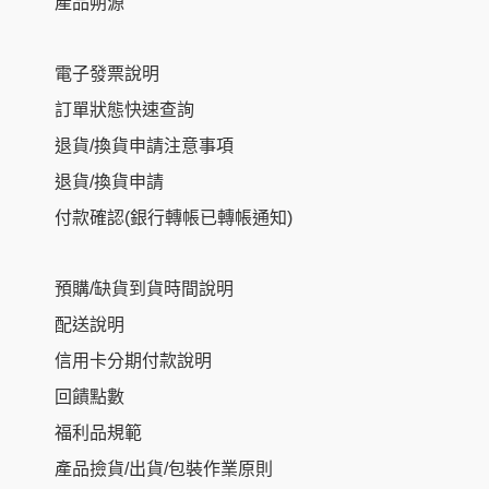
產品朔源
電子發票說明
訂單狀態快速查詢
退貨/換貨申請注意事項
退貨/換貨申請
付款確認(銀行轉帳已轉帳通知)
預購/缺貨到貨時間說明
配送說明
信用卡分期付款說明
回饋點數
福利品規範
產品撿貨/出貨/包裝作業原則
Item added to cart.
Checkout