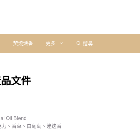
石
焚燒燻香
更多
搜尋
產品文件
l Oil Blend
巧克力、香草、白葡萄、迷迭香