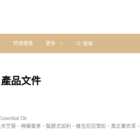
石
焚燒燻香
更多
搜尋
 產品文件
sential Oil
埃及天竺葵、檸檬香茅、藍膠尤加利、維吉尼亞雪松、真正薰衣草