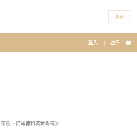
資源
登入
|
註冊
、茶樹、貓薄荷和廣藿香精油