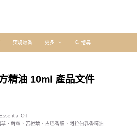
石
焚燒燻香
更多
搜尋
精油 10ml 產品文件
sential Oil
瑰草、蒔蘿、苦橙葉、古巴香脂、阿拉伯乳香精油