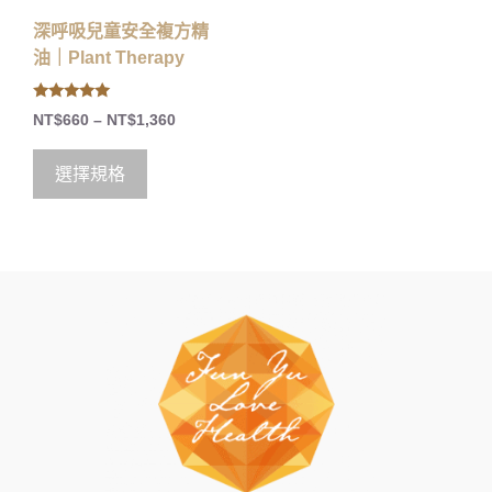
深呼吸兒童安全複方精
油｜Plant Therapy
5.00
NT$
660
–
NT$
1,360
out of 5
選擇規格