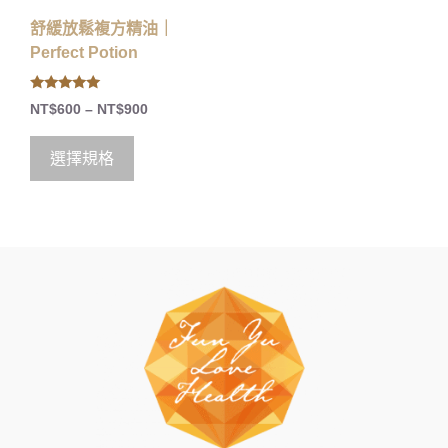
舒緩放鬆複方精油｜
Perfect Potion
5.00
NT$
600
–
NT$
900
out of 5
選擇規格