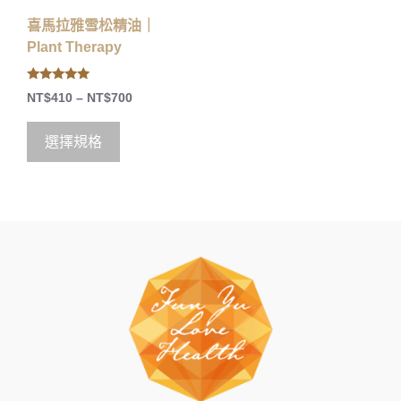
喜馬拉雅雪松精油｜
Plant Therapy
5.00
NT$
410
–
NT$
700
out of 5
選擇規格