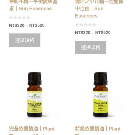
籃薊花精－平衡愛與需
滴血之心花精－從關係
求｜Sun Essences
中自由｜Sun
Essences
0
NT$
320
–
NT$
520
o
0
u
NT$
320
–
NT$
520
o
t
u
o
選擇規格
t
f
o
5
選擇規格
f
5
完全依蘭精油｜Plant
特級依蘭精油｜Plant