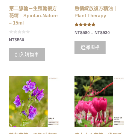
第二脈輪－生殖輪複方
熱情綻放複方精油｜
花精｜Spirit-in-Nature
Plant Therapy
– 15ml
5.00
NT$
580
–
NT$
930
out of 5
0
NT$
560
o
u
選擇規格
t
o
加入購物車
f
5