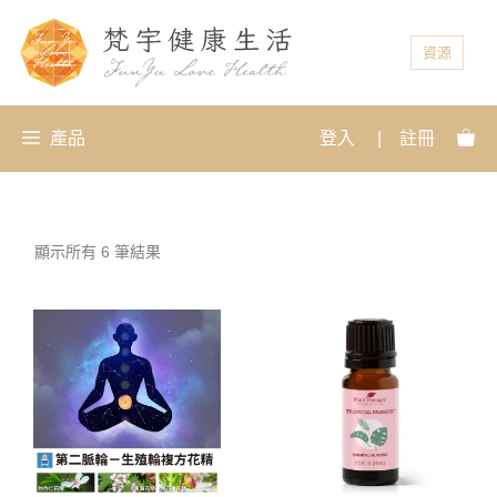
資源
產品
登入
|
註冊
顯示所有 6 筆結果