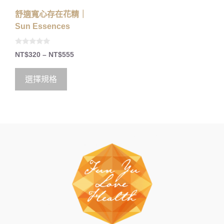
舒適寬心存在花精｜
Sun Essences
0
NT$
320
–
NT$
555
o
u
t
o
選擇規格
f
5