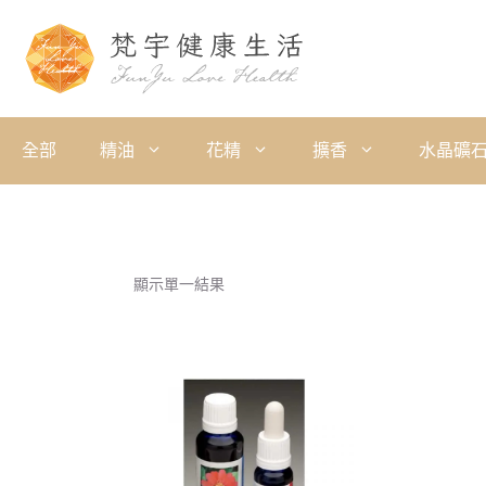
全部
精油
花精
擴香
水晶礦
顯示單一結果