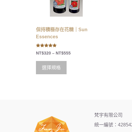
保持積極存在花精｜Sun
Essences
5.00
NT$
320
–
NT$
555
out of 5
選擇規格
梵宇有限公司
統一編號：42854