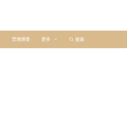
石
焚燒燻香
更多
搜尋