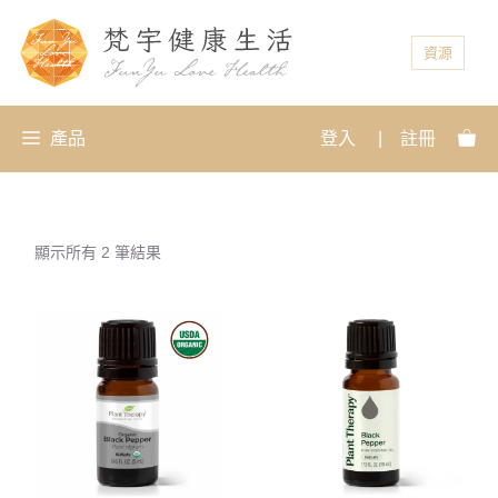
資源
產品
登入
|
註冊
顯示所有 2 筆結果