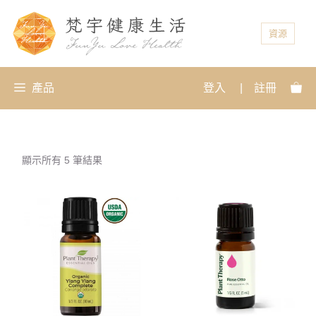
資源
產品
登入
|
註冊
顯示所有 5 筆結果