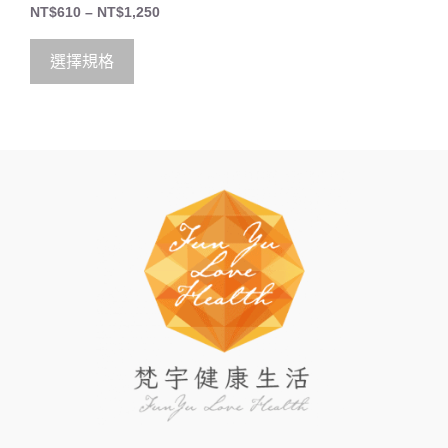
4.33
NT$
610
–
NT$
1,250
out of 5
選擇規格