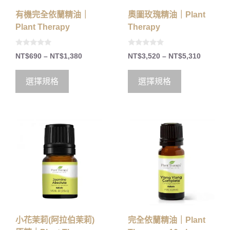
有機完全依蘭精油｜
奧圖玫瑰精油｜Plant
Plant Therapy
Therapy
0
0
NT$
690
–
NT$
1,380
NT$
3,520
–
NT$
5,310
o
o
u
u
t
t
o
o
選擇規格
選擇規格
f
f
5
5
小花茉莉(阿拉伯茉莉)
完全依蘭精油｜Plant