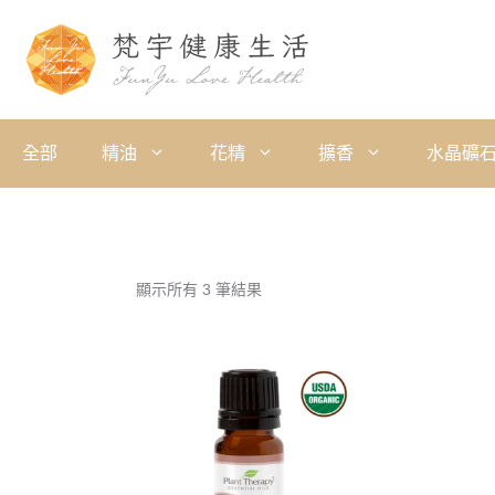
全部
精油
花精
擴香
水晶礦
顯示所有 3 筆結果