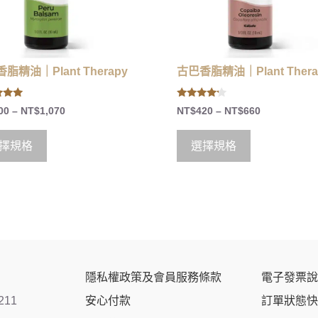
脂精油｜Plant Therapy
古巴香脂精油｜Plant Thera
4.00
00
–
NT$
1,070
NT$
420
–
NT$
660
 5
out of 5
擇規格
選擇規格
隱私權政策及會員服務條款
電子發票說
211
安心付款
訂單狀態快