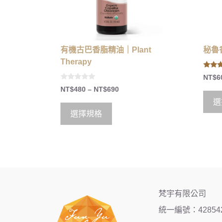
有機古巴香脂精油｜Plant
秘魯香
Therapy
5.00
NT$
6
out of
0
NT$
480
–
NT$
690
o
u
選
t
o
選擇規格
f
5
梵宇有限公司
統一編號：42854