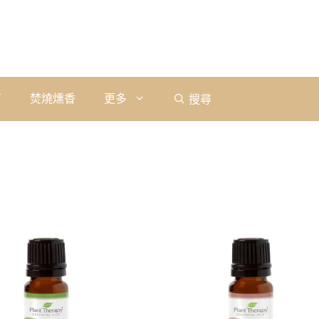
石
焚燒燻香
更多
搜尋