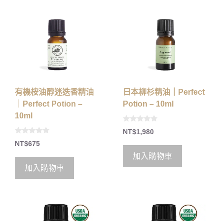
有機桉油醇迷迭香精油
日本柳杉精油｜Perfect
｜Perfect Potion –
Potion – 10ml
10ml
0
NT$
1,980
o
0
u
NT$
675
o
t
u
o
加入購物車
t
f
o
5
加入購物車
f
5