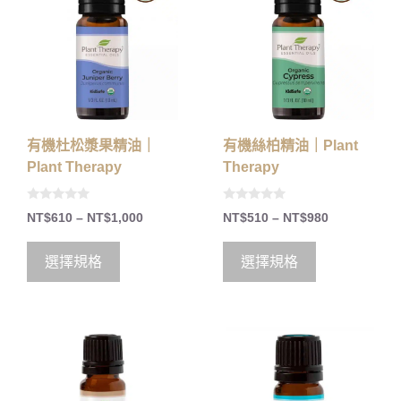
有機杜松漿果精油｜
有機絲柏精油｜Plant
Plant Therapy
Therapy
0
0
NT$
610
–
NT$
1,000
NT$
510
–
NT$
980
o
o
u
u
t
t
o
o
選擇規格
選擇規格
f
f
5
5