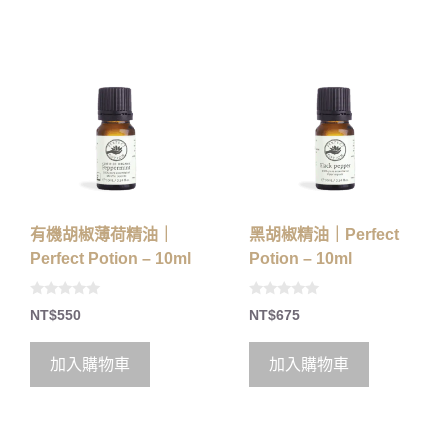
有機胡椒薄荷精油｜
黑胡椒精油｜Perfect
Perfect Potion – 10ml
Potion – 10ml
0
0
NT$
550
NT$
675
o
o
u
u
t
t
o
o
加入購物車
加入購物車
f
f
5
5