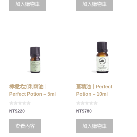
o
o
加入購物車
加入購物車
f
f
5
5
檸檬尤加利精油｜
薑精油｜Perfect
Perfect Potion – 5ml
Potion – 10ml
0
0
NT$
220
NT$
780
o
o
u
u
t
t
o
o
查看內容
加入購物車
f
f
5
5