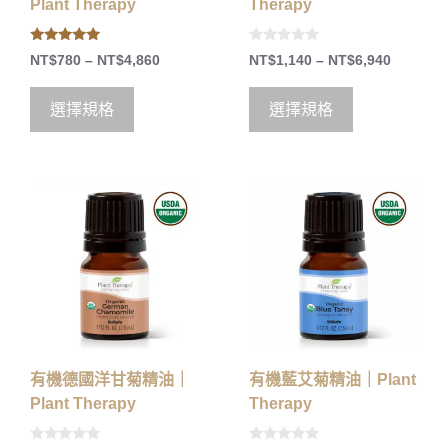
Plant Therapy
Therapy
5.00
0
NT$
780
–
NT$
4,860
NT$
1,140
–
NT$
6,940
out of 5
o
u
t
o
選擇規格
選擇規格
f
5
有機德國洋甘菊精油｜
有機藍艾菊精油｜Plant
Plant Therapy
Therapy