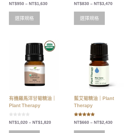
0
0
NT$
950
–
NT$
1,630
NT$
830
–
NT$
3,470
o
o
u
u
t
t
o
o
選擇規格
選擇規格
f
f
5
5
有機羅馬洋甘菊精油｜
藍艾菊精油｜Plant
Plant Therapy
Therapy
0
5.00
NT$
1,020
–
NT$
1,820
NT$
660
–
NT$
2,430
o
out of 5
u
t