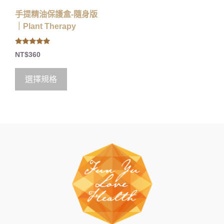
手提精油保護盒-隨身版
｜Plant Therapy
5.00
NT$
360
out of 5
選擇規格