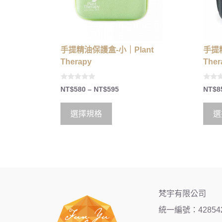
手提精油保護盒-小｜Plant
手提精
Therapy
Ther
0
0
NT$
580
–
NT$
595
NT$
8
o
o
u
u
t
t
o
o
選擇規格
選
f
f
5
5
梵宇有限公司
統一編號：42854