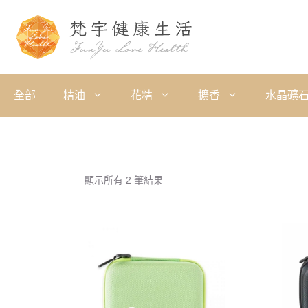
全部
精油
花精
擴香
水晶礦
顯示所有 2 筆結果