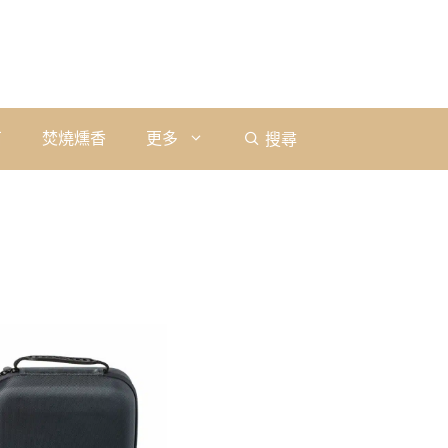
石
焚燒燻香
更多
搜尋