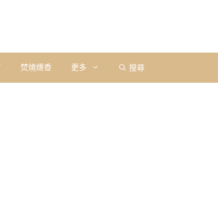
石
焚燒燻香
更多
搜尋