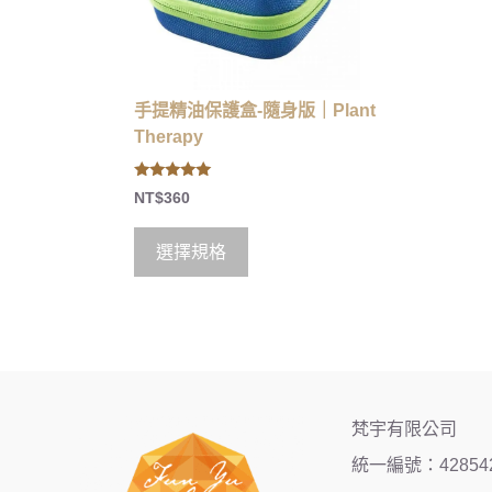
手提精油保護盒-隨身版｜Plant
Therapy
5.00
NT$
360
out of 5
選擇規格
梵宇有限公司
統一編號：42854