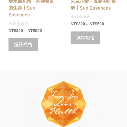
黃水仙花精－迎接豐富
朱草花精－風暴中的寧
的生命｜Sun
靜｜Sun Essences
Essences
0
NT$
320
–
NT$
520
o
0
u
NT$
320
–
NT$
520
o
t
u
o
選擇規格
t
f
o
5
選擇規格
f
5