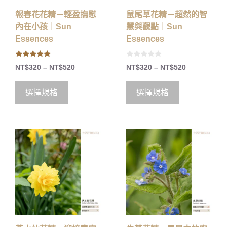
報春花花精－輕盈撫慰
鼠尾草花精－超然的智
內在小孩｜Sun
慧與觀點｜Sun
Essences
Essences
5.00
0
NT$
320
–
NT$
520
NT$
320
–
NT$
520
out of 5
o
u
t
o
選擇規格
選擇規格
f
5