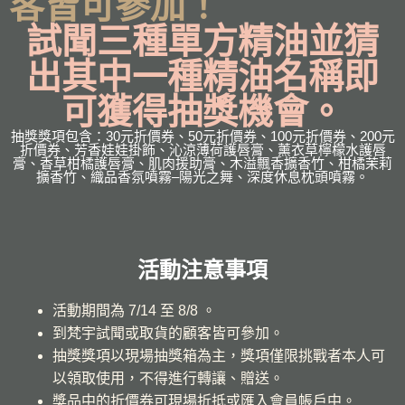
客皆可參加！
試聞三種單方精油並猜
出其中一種精油名稱即
可獲得抽獎機會。
抽獎獎項包含：30元折價券、50元折價券、100元折價券、200元
折價券、芳香娃娃掛飾、沁涼薄荷護唇膏、薰衣草檸檬水護唇
膏、香草柑橘護唇膏、肌肉援助膏、木溢飄香擴香竹、柑橘茉莉
擴香竹、織品香氛噴霧–陽光之舞、深度休息枕頭噴霧。
活動注意事項
活動期間為 7/14 至 8/8 。
到梵宇試聞或取貨的顧客皆可參加。
抽獎獎項以現場抽獎箱為主，獎項僅限挑戰者本人可
以領取使用，不得進行轉讓、贈送。
獎品中的折價券可現場折抵或匯入會員帳戶中。