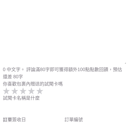
0 中文字。 評論滿80字即可獲得額外100點點數回饋，預估
還差 80字
你喜歡包裹內贈送的試聞卡嗎
試聞卡名稱是什麼
訂單簽收日
訂單編號
提交