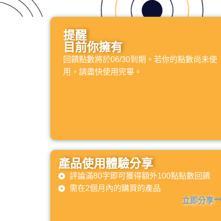
提醒
目前你擁有
回饋點數將於06/30到期。若你的點數尚未使
用，請盡快使用完畢。
產品使用體驗分享
評論滿80字即可獲得額外100點點數回饋
需在2個月內的購買的產品
立即分享