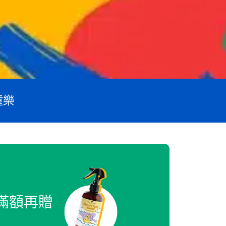
童樂
滿額再贈