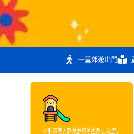
一童郊遊出門
連假來襲，想帶著孩童出遊， 又擔