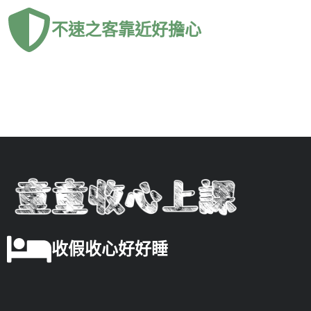
不速之客靠近好擔心
收假收心好好睡