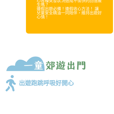
心各種突發狀
況
造成不愉快的回憶產
生嗎？
連假出遊必備！連假收心方法！ 讓
兒童安全精油一同陪伴，維持出遊好
心情！
出遊跑跳呼吸好開心