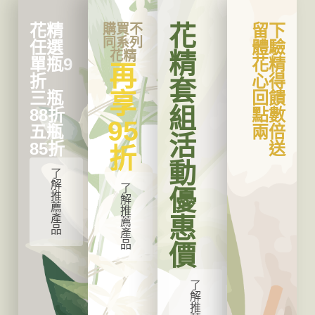
花精
花
留下
購買不
同系列
任選
體驗
花精
精
單瓶9
花精
再
折
心得
套
三瓶
享
回饋
組
88折
點數
95
五瓶
兩倍
活
85折
送
折
動
了
解
了
優
推
解
薦
推
產
惠
薦
品
產
品
價
了
解
推