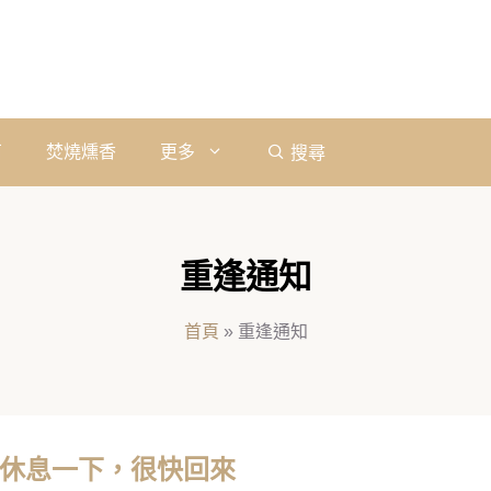
石
焚燒燻香
更多
搜尋
重逢通知
首頁
»
重逢通知
，暫時休息一下，很快回來